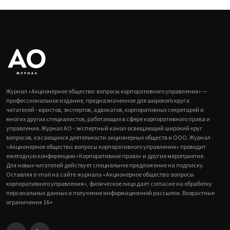
Журнал «Акционерное общество: вопросы корпоративного управления» —
профессиональное издание, предназначенное для широкого круга
читателей - юристов, экспертов, адвокатов, корпоративных секретарей и
многих других специалистов, работающих в сфере корпоративного права и
управления. Журнал АО - экспертный канал освещающий широкий круг
вопросов, касающихся деятельности акционерных обществ и ООО. Журнал
«Акционерное общество: вопросы корпоративного управления» проводит
ежегодную конференцию «Корпоративное право» и другие мероприятия.
Для новых читателей действует специальное предложение на подписку.
Оставляя e-mail на сайте журнала «Акционерное общество: вопросы
корпоративного управления», физическое лицо дает согласие на обработку
персональных данных и получение информационной рассылки. Возрастные
ограничения 16+