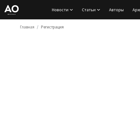
Новости
Статьи
Авторы
Арх
Главная
Регистрация
Вход
Регистрация
Новости
Статьи
Авторы
Архив
База знаний
Подписка