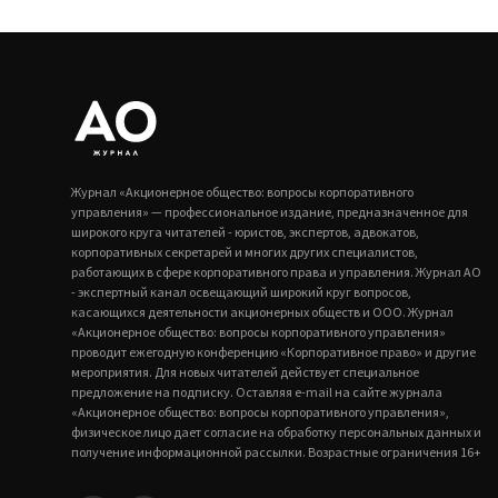
Журнал «Акционерное общество: вопросы корпоративного
управления» — профессиональное издание, предназначенное для
широкого круга читателей - юристов, экспертов, адвокатов,
корпоративных секретарей и многих других специалистов,
работающих в сфере корпоративного права и управления. Журнал АО
- экспертный канал освещающий широкий круг вопросов,
касающихся деятельности акционерных обществ и ООО. Журнал
«Акционерное общество: вопросы корпоративного управления»
проводит ежегодную конференцию «Корпоративное право» и другие
мероприятия. Для новых читателей действует специальное
предложение на подписку. Оставляя e-mail на сайте журнала
«Акционерное общество: вопросы корпоративного управления»,
физическое лицо дает согласие на обработку персональных данных и
получение информационной рассылки. Возрастные ограничения 16+