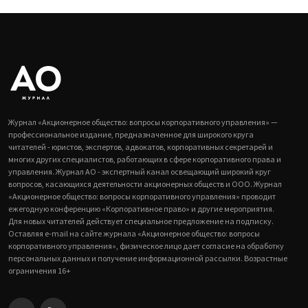
Журнал «Акционерное общество: вопросы корпоративного управления» —
профессиональное издание, предназначенное для широкого круга
читателей - юристов, экспертов, адвокатов, корпоративных секретарей и
многих других специалистов, работающих в сфере корпоративного права и
управления. Журнал АО - экспертный канал освещающий широкий круг
вопросов, касающихся деятельности акционерных обществ и ООО. Журнал
«Акционерное общество: вопросы корпоративного управления» проводит
ежегодную конференцию «Корпоративное право» и другие мероприятия.
Для новых читателей действует специальное предложение на подписку.
Оставляя e-mail на сайте журнала «Акционерное общество: вопросы
корпоративного управления», физическое лицо дает согласие на обработку
персональных данных и получение информационной рассылки. Возрастные
ограничения 16+