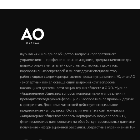
Журнал «Акционерное общество: вопросы корпоративного
управления» — профессиональное издание, предназначенное для
широкого круга читателей - юристов, экспертов, адвокатов,
корпоративных секретарей и многих других специалистов,
работающих в сфере корпоративного права и управления. Журнал АО
- экспертный канал освещающий широкий круг вопросов,
касающихся деятельности акционерных обществ и ООО. Журнал
«Акционерное общество: вопросы корпоративного управления»
проводит ежегодную конференцию «Корпоративное право» и другие
мероприятия. Для новых читателей действует специальное
предложение на подписку. Оставляя e-mail на сайте журнала
«Акционерное общество: вопросы корпоративного управления»,
физическое лицо дает согласие на обработку персональных данных и
получение информационной рассылки. Возрастные ограничения 16+