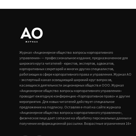
Журнал «Акционерное общество: вопросы корпоративного
управления» — профессиональное издание, предназначенное для
широкого круга читателей - юристов, экспертов, адвокатов,
корпоративных секретарей и многих других специалистов,
работающих в сфере корпоративного права и управления. Журнал АО
- экспертный канал освещающий широкий круг вопросов,
касающихся деятельности акционерных обществ и ООО. Журнал
«Акционерное общество: вопросы корпоративного управления»
проводит ежегодную конференцию «Корпоративное право» и другие
мероприятия. Для новых читателей действует специальное
предложение на подписку. Оставляя e-mail на сайте журнала
«Акционерное общество: вопросы корпоративного управления»,
физическое лицо дает согласие на обработку персональных данных и
получение информационной рассылки. Возрастные ограничения 16+