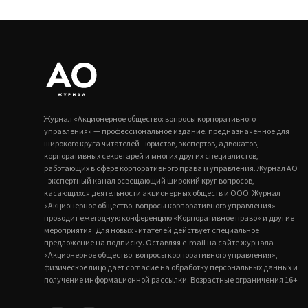
Журнал «Акционерное общество: вопросы корпоративного
управления» — профессиональное издание, предназначенное для
широкого круга читателей - юристов, экспертов, адвокатов,
корпоративных секретарей и многих других специалистов,
работающих в сфере корпоративного права и управления. Журнал АО
- экспертный канал освещающий широкий круг вопросов,
касающихся деятельности акционерных обществ и ООО. Журнал
«Акционерное общество: вопросы корпоративного управления»
проводит ежегодную конференцию «Корпоративное право» и другие
мероприятия. Для новых читателей действует специальное
предложение на подписку. Оставляя e-mail на сайте журнала
«Акционерное общество: вопросы корпоративного управления»,
физическое лицо дает согласие на обработку персональных данных и
получение информационной рассылки. Возрастные ограничения 16+