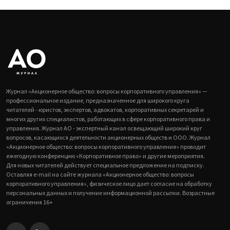
Журнал «Акционерное общество: вопросы корпоративного управления» —
профессиональное издание, предназначенное для широкого круга
читателей - юристов, экспертов, адвокатов, корпоративных секретарей и
многих других специалистов, работающих в сфере корпоративного права и
управления. Журнал АО - экспертный канал освещающий широкий круг
вопросов, касающихся деятельности акционерных обществ и ООО. Журнал
«Акционерное общество: вопросы корпоративного управления» проводит
ежегодную конференцию «Корпоративное право» и другие мероприятия.
Для новых читателей действует специальное предложение на подписку.
Оставляя e-mail на сайте журнала «Акционерное общество: вопросы
корпоративного управления», физическое лицо дает согласие на обработку
персональных данных и получение информационной рассылки. Возрастные
ограничения 16+