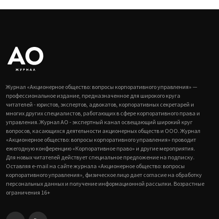
Журнал «Акционерное общество: вопросы корпоративного управления» —
профессиональное издание, предназначенное для широкого круга
читателей - юристов, экспертов, адвокатов, корпоративных секретарей и
многих других специалистов, работающих в сфере корпоративного права и
управления. Журнал АО - экспертный канал освещающий широкий круг
вопросов, касающихся деятельности акционерных обществ и ООО. Журнал
«Акционерное общество: вопросы корпоративного управления» проводит
ежегодную конференцию «Корпоративное право» и другие мероприятия.
Для новых читателей действует специальное предложение на подписку.
Оставляя e-mail на сайте журнала «Акционерное общество: вопросы
корпоративного управления», физическое лицо дает согласие на обработку
персональных данных и получение информационной рассылки. Возрастные
ограничения 16+