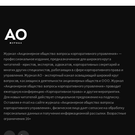
Журнал «Акционерное общество: вопросы корпоративного управления» —
профессиональное издание, предназначенное для широкого круга
читателей - юристов, экспертов, адвокатов, корпоративных секретарей и
многих других специалистов, работающих в сфере корпоративного права и
управления. Журнал АО - экспертный канал освещающий широкий круг
вопросов, касающихся деятельности акционерных обществ и ООО. Журнал
«Акционерное общество: вопросы корпоративного управления» проводит
ежегодную конференцию «Корпоративное право» и другие мероприятия.
Для новых читателей действует специальное предложение на подписку.
Оставляя e-mail на сайте журнала «Акционерное общество: вопросы
корпоративного управления», физическое лицо дает согласие на обработку
персональных данных и получение информационной рассылки. Возрастные
ограничения 16+